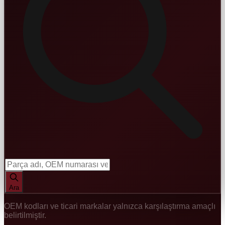
Ara
OEM kodları ve ticari markalar yalnızca karşılaştırma amaçlı
belirtilmiştir.