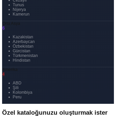
Cezayir
Tunus
Nijerya
Kamerun
Orta Asya
6
Kazakistan
Azerbaycan
Özbekistan
Gürcistan
Türkmenistan
Hindistan
Amerika
4
ABD
Şili
Kolombiya
Peru
Özel kataloğunuzu oluşturmak ister