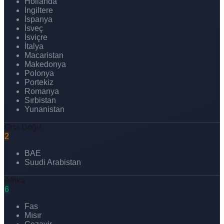
Hollanda
İngiltere
İspanya
İsveç
İsviçre
İtalya
Macaristan
Makedonya
Polonya
Portekiz
Romanya
Sırbistan
Yunanistan
Orta Doğu
2
BAE
Suudi Arabistan
Afrika
6
Fas
Mısır