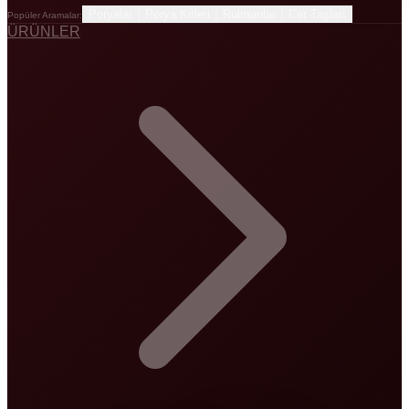
Poryalar
Porya Kitleri
Rulmanlar
Cer Taşları
Popüler Aramalar:
ÜRÜNLER