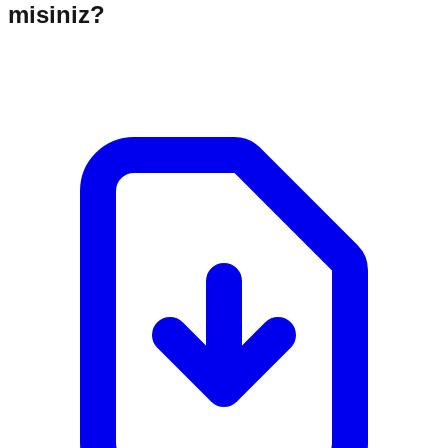
misiniz?
Giriş yaparak araç modelinize ve ihtiyaçlarınıza göre
kişiselleştirilmiş ürün kataloğu oluşturun, PDF olarak indirin.