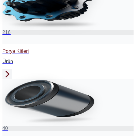
216
Porya Kitleri
Ürün
40