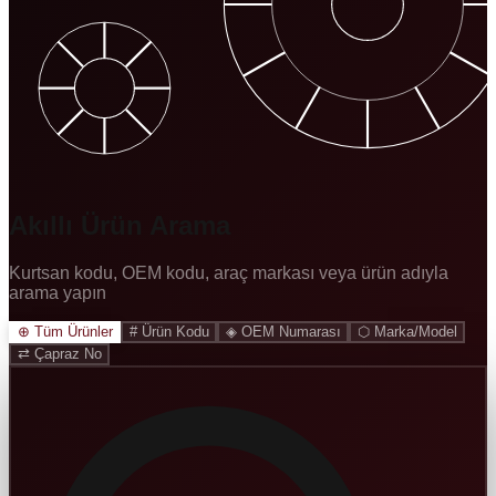
Akıllı Ürün Arama
Kurtsan kodu, OEM kodu, araç markası veya ürün adıyla
arama yapın
⊕
Tüm Ürünler
#
Ürün Kodu
◈
OEM Numarası
⬡
Marka/Model
⇄
Çapraz No