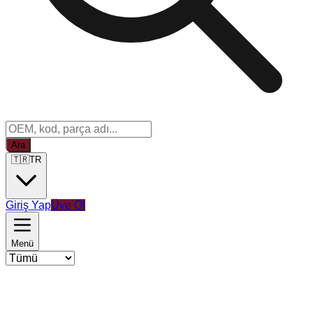
Ara
🇹🇷
TR
Giriş Yap
Üye Ol
Menü