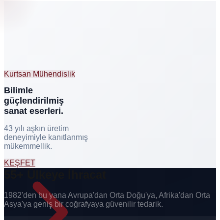
Kurtsan Mühendislik
Bilimle
güçlendirilmiş
sanat eserleri.
43 yılı aşkın üretim
deneyimiyle kanıtlanmış
mükemmellik.
KEŞFET
55+ Ülkeye İhracat
1982'den bu yana Avrupa'dan Orta Doğu'ya, Afrika'dan Orta
Asya'ya geniş bir coğrafyaya güvenilir tedarik.