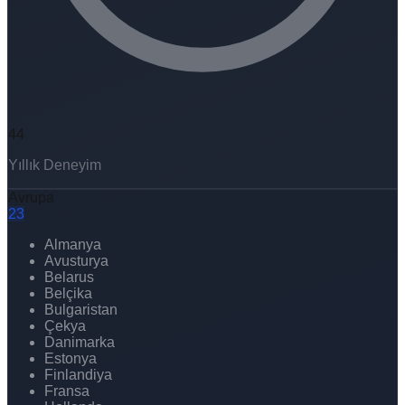
44
Yıllık Deneyim
Avrupa
23
Almanya
Avusturya
Belarus
Belçika
Bulgaristan
Çekya
Danimarka
Estonya
Finlandiya
Fransa