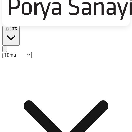
🇹🇷
TR