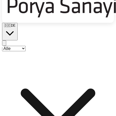
🇩🇪
DE