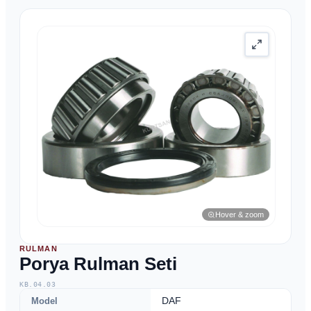
Hover & zoom
RULMAN
Porya Rulman Seti
KB.04.03
Model
DAF