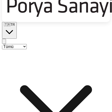
🇹🇷
TR