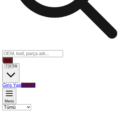
Ara
🇹🇷
TR
Giriş Yap
Üye Ol
Menü