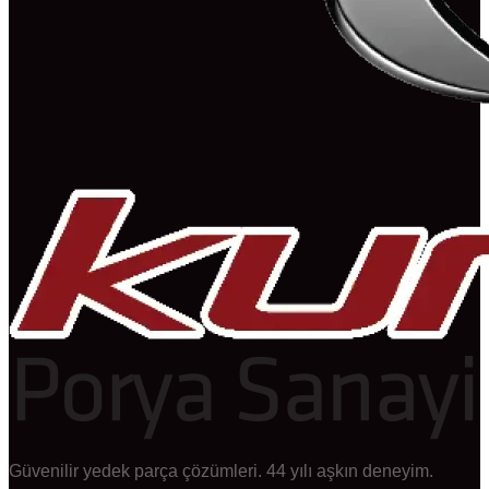
Güvenilir yedek parça çözümleri. 44 yılı aşkın deneyim.