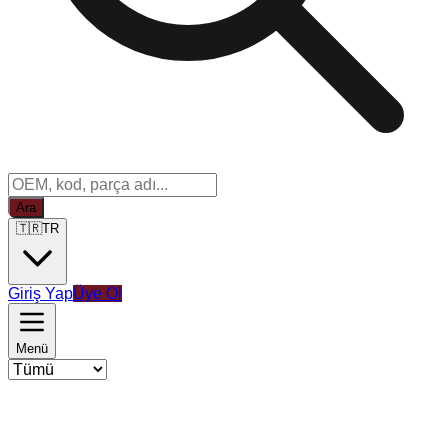
Ara
🇹🇷
TR
Giriş Yap
Üye Ol
Menü