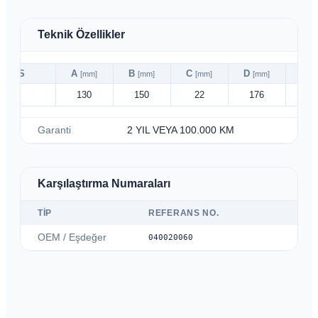
Teknik Özellikler
ABS
A
B
C
D
E
[mm]
[mm]
[mm]
[mm]
[
✗
130
150
22
176
38
Garanti
2 YIL VEYA 100.000 KM
Karşılaştırma Numaraları
TIP
REFERANS NO.
OEM / Eşdeğer
040020060