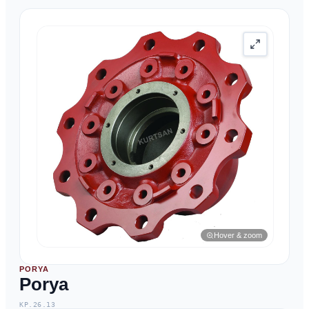
Hover & zoom
PORYA
Porya
KP.26.13