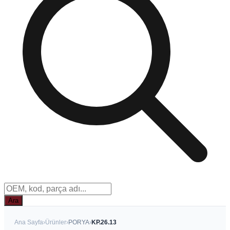
Ara
Ana Sayfa
›
Ürünler
›
PORYA
›
KP.26.13