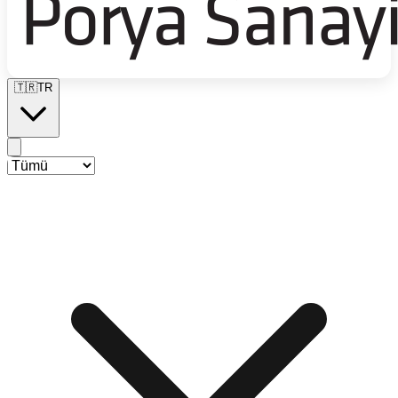
🇹🇷
TR