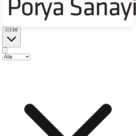
🇩🇪
DE