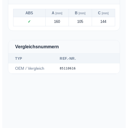
ABS
A
B
C
[mm]
[mm]
[mm]
✓
160
105
144
Vergleichsnummern
TYP
REF.-NR.
OEM / Vergleich
85110616