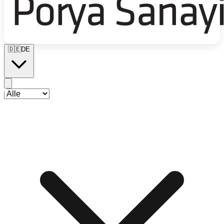
🇩🇪
DE