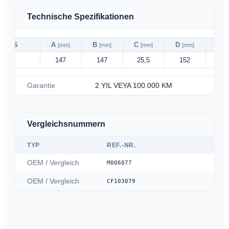
Technische Spezifikationen
ABS
A
B
C
D
E
[mm]
[mm]
[mm]
[mm]
[
✗
147
147
25,5
152
26
Garantie
2 YIL VEYA 100.000 KM
Vergleichsnummern
TYP
REF.-NR.
OEM / Vergleich
M006077
OEM / Vergleich
CF103079