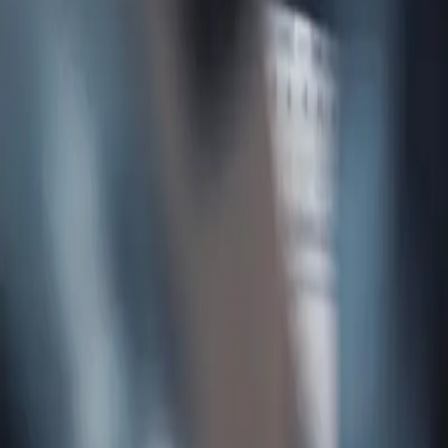
🇪🇸
ES