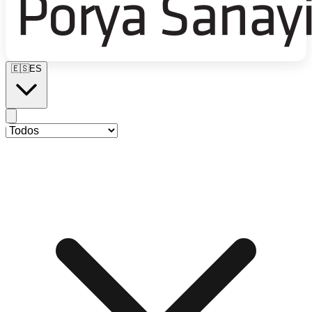
🇪🇸
ES