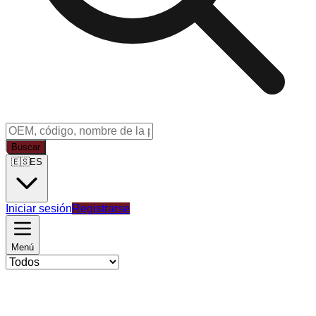
Buscar
🇪🇸
ES
Iniciar sesión
Registrarse
Menú