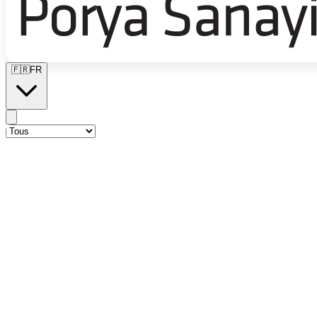
🇫🇷
FR