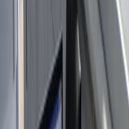
🇫🇷
FR