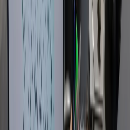
Production
›
Laboratoire
Laboratoire
Grâce à la vision supérieure de nos ingénieurs, à notre
structure de travail de qualité et à notre ligne de mesur
et de contrôle, nous possédons l'un des laboratoires l
plus en pointe du secteur.
Nous planifions parfaitement notre travail et contrôlons nos
produits à travers de nombreux processus de mesure et de
contrôle à différentes étapes :
Spectromètre