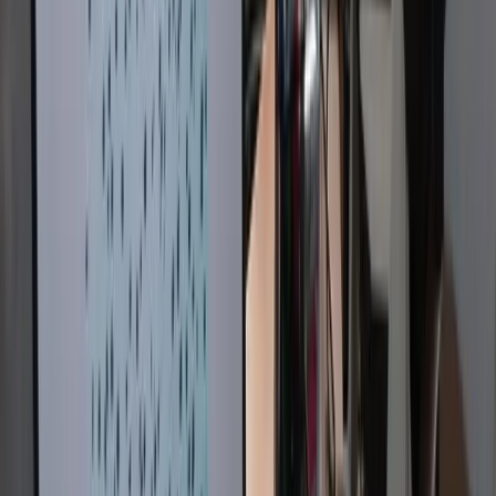
Testeur de dureté de moulage
Dispositif d'essai de traction
Microscope microstructurel
Appareil de mesure de granulés
Testeur de combustion de cendres
Appareil de mesure du rapport C-Si
Hygromètre
Appareil de test de perméabilité au gaz
GALERIE
Retour à la Production