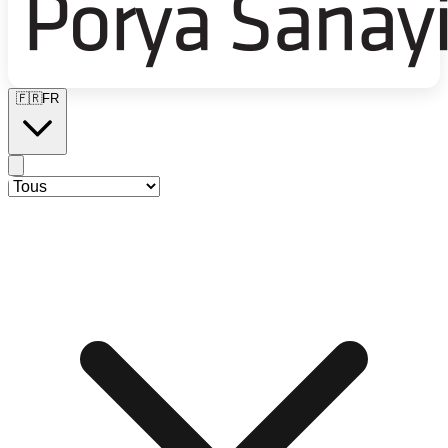
🇫🇷
FR