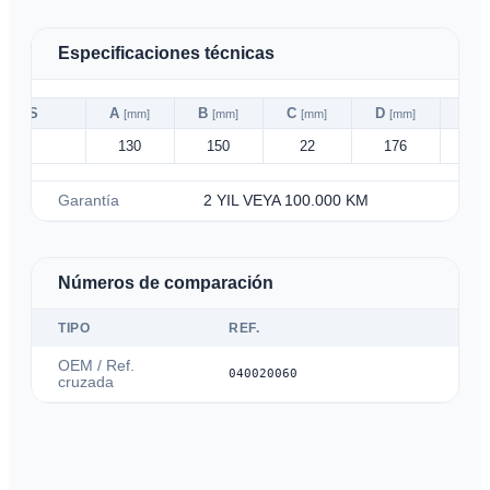
Especificaciones técnicas
ABS
A
B
C
D
E
[mm]
[mm]
[mm]
[mm]
[
✗
130
150
22
176
38
Garantía
2 YIL VEYA 100.000 KM
Números de comparación
TIPO
REF.
OEM / Ref.
040020060
cruzada