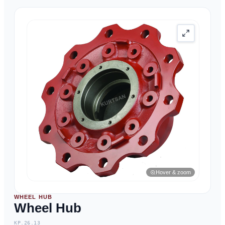
Hover & zoom
WHEEL HUB
Wheel Hub
KP.26.13