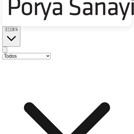
🇪🇸
ES