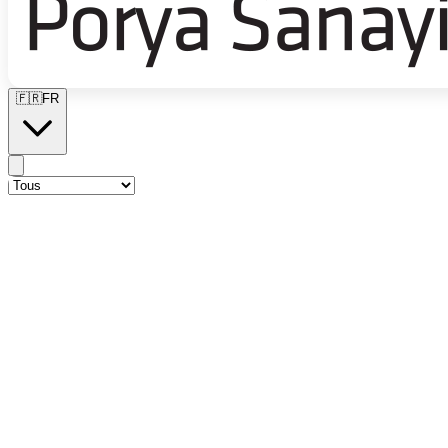
🇫🇷
FR