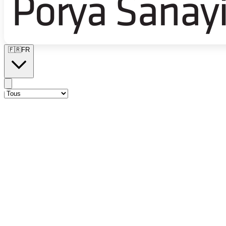
🇫🇷
FR